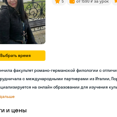
5
от 1590 ₽ за урок
Выбрать время
нчила факультет романо-германской филологии с отлич
рудничала с международными партнерами из Италии, Пор
циализируется на онлайн образовании для изучения кул
 дальше
ги и цены