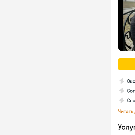
Око
Сот
Спе
Читать
Услу