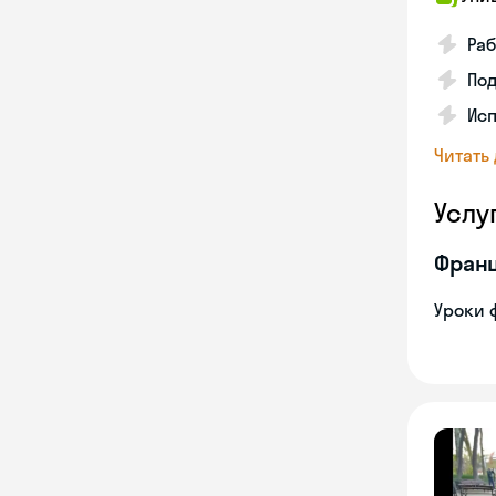
Раб
Под
Исп
Читать
Услу
Франц
Уроки 