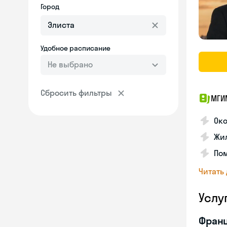
Город
Удобное расписание
Не выбрано
Сбросить фильтры
МГИ
Око
Жил
По
Читать
Услу
Франц