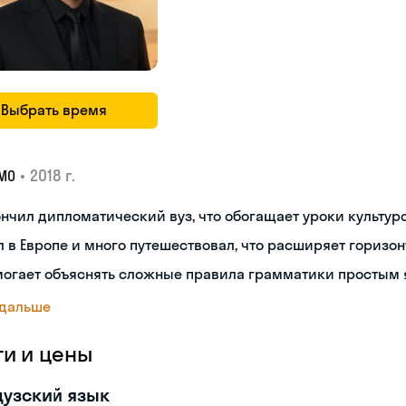
Выбрать время
•
2018 г.
МО
нчил дипломатический вуз, что обогащает уроки культуро
 в Европе и много путешествовал, что расширяет горизон
могает объяснять сложные правила грамматики простым 
 дальше
ги и цены
узский язык