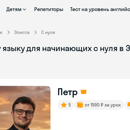
Детям
Репетиторы
Тест на уровень англий
к
Элиста
С нуля
 языку для начинающих с нуля в 
Петр
5
от 1590 ₽ за урок