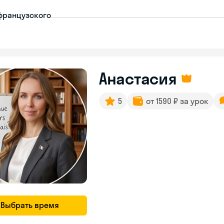
французского
Анастасия
5
от 1590 ₽ за урок
Выбрать время