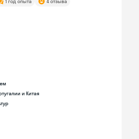
1 год опыта
4 отзыва
ием
тугалии и Китая
ьтур