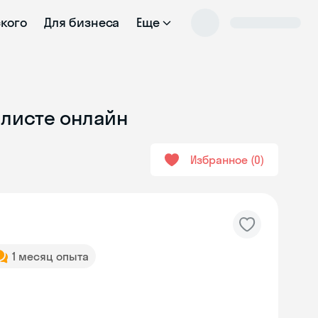
ского
Для бизнеса
Еще
Элисте онлайн
Избранное
0
1 месяц опыта