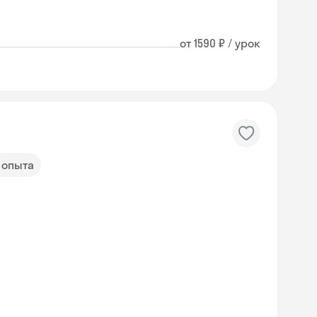
от 1590 ₽ / урок
т опыта
Skyeng Chat
online