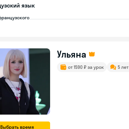
узский язык
французского
Ульяна
от 1590 ₽ за урок
5 ле
Выбрать время