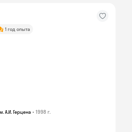
1 год опыта
•
1998 г.
 А.И. Герцена