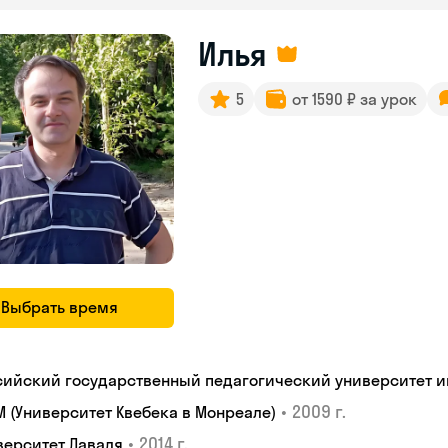
Илья
5
от 1590 ₽ за урок
Выбрать время
сийский государственный педагогический университет им.
•
2009 г.
M (Университет Квебека в Монреале)
•
2014 г.
верситет Лаваля