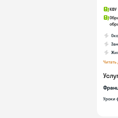
КФУ 
Обр
обра
Око
За
Жил
Читать
Услу
Франц
Уроки 