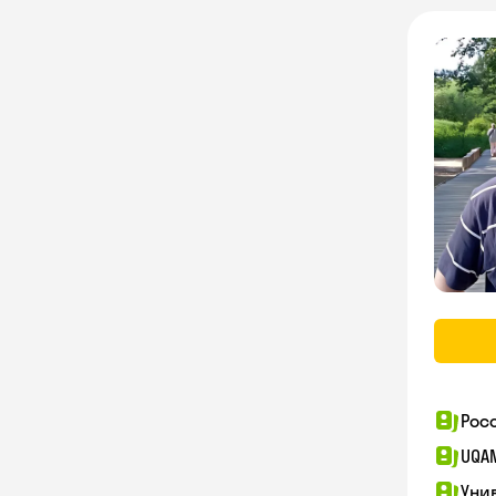
Рос
UQA
Уни