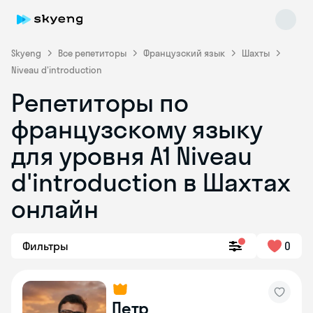
Skyeng
Все репетиторы
Французский язык
Шахты
Niveau d'introduction
Репетиторы по
французскому языку
для уровня A1 Niveau
d'introduction в Шахтах
Skyeng Chat
online
онлайн
Фильтры
0
Петр