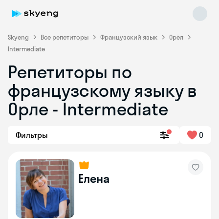
Skyeng
Все репетиторы
Французский язык
Орёл
Intermediate
Репетиторы по
французскому языку в
Орле - Intermediate
Skyeng Chat
Фильтры
0
online
Елена