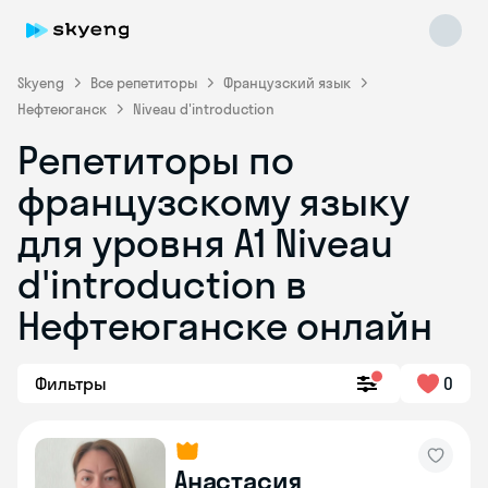
Skyeng
Все репетиторы
Французский язык
Нефтеюганск
Niveau d'introduction
Репетиторы по
французскому языку
для уровня A1 Niveau
d'introduction в
Skyeng Chat
online
Нефтеюганске онлайн
Фильтры
0
Анастасия