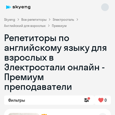
Skyeng
Все репетиторы
Электросталь
Английский для взрослых
Премиум
Репетиторы по
английскому языку для
взрослых в
Электростали онлайн -
Skyeng Chat
online
Премиум
преподаватели
Фильтры
0