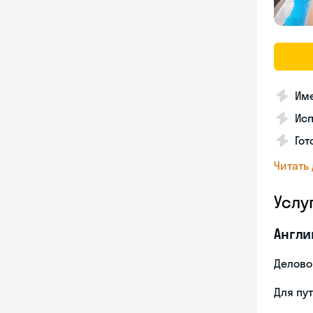
Име
Ис
Гот
Читать
Услу
Англи
Делово
Для пу