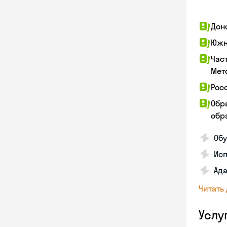
Дон
Южн
Час
Мет
Рос
Обр
обра
Обу
Ис
Ада
Читать
Услу