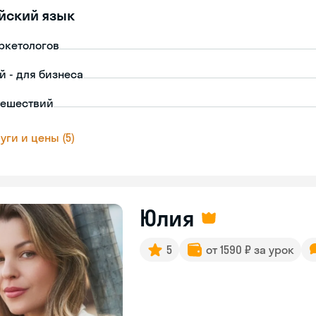
йский язык
ркетологов
й - для бизнеса
тешествий
уги и цены (5)
Юлия
5
от 1590 ₽ за урок