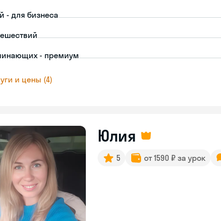
й - для бизнеса
тешествий
чинающих - премиум
уги и цены (4)
Юлия
5
от 1590 ₽ за урок