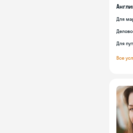
Англи
Для ма
Делово
Для пу
Все усл