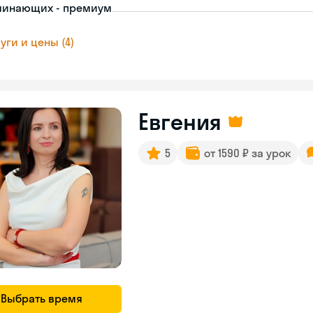
чинающих - премиум
уги и цены (4)
Евгения
5
от 1590 ₽ за урок
Выбрать время