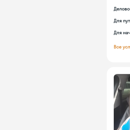
Делово
Для пу
Для на
Все усл