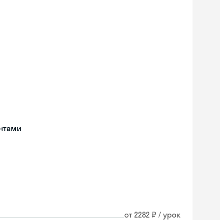
нтами
от 2282 ₽ / урок