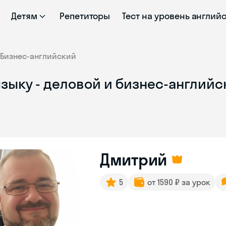
Детям
Репетиторы
Тест на уровень англий
Бизнес-английский
языку - деловой и бизнес-англий
Дмитрий
5
от 1590 ₽ за урок