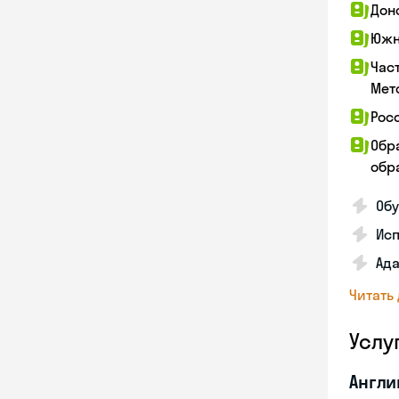
Дон
Южн
Час
Мет
Рос
Обр
обра
Обу
Ис
Ада
Читать
Услу
Англи