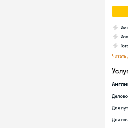
Име
Ис
Гот
Читать
Услу
Англи
Делово
Для пу
Для на