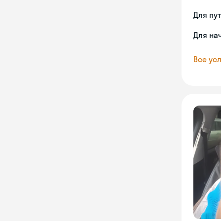
Для пу
Для на
Все усл