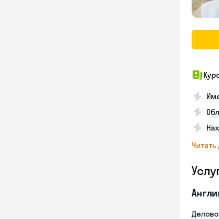
Кур
Име
Об
На
Читать
Услу
Англи
Делово