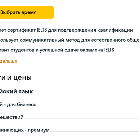
Выбрать время
ет сертификат IELTS для подтверждения квалификации
пользует коммуникативный метод для естественного общ
овит студентов к успешной сдаче экзамена IELTS
 дальше
ги и цены
йский язык
й - для бизнеса
тешествий
чинающих - премиум