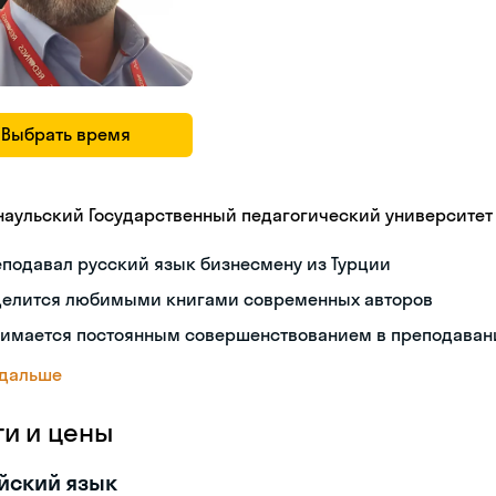
Выбрать время
наульский Государственный педагогический университет
подавал русский язык бизнесмену из Турции
делится любимыми книгами современных авторов
нимается постоянным совершенствованием в преподаван
 дальше
ги и цены
йский язык