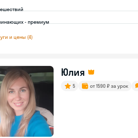
тешествий
чинающих - премиум
уги и цены (4)
Юлия
5
от 1590 ₽ за урок