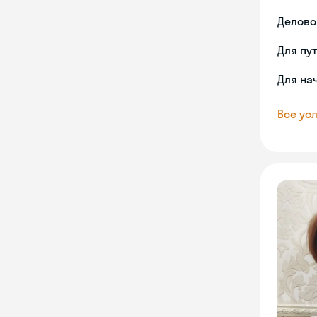
Делово
Для пу
Для на
Все усл