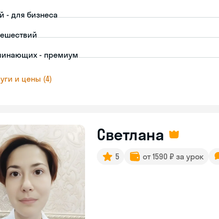
й - для бизнеса
тешествий
чинающих - премиум
уги и цены (4)
Светлана
5
от 1590 ₽ за урок