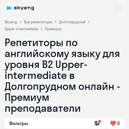
Skyeng
Все репетиторы
Долгопрудный
Upper-intermediate
Премиум
Репетиторы по
английскому языку для
уровня B2 Upper-
intermediate в
Skyeng Chat
online
Долгопрудном онлайн -
Премиум
преподаватели
Фильтры
0