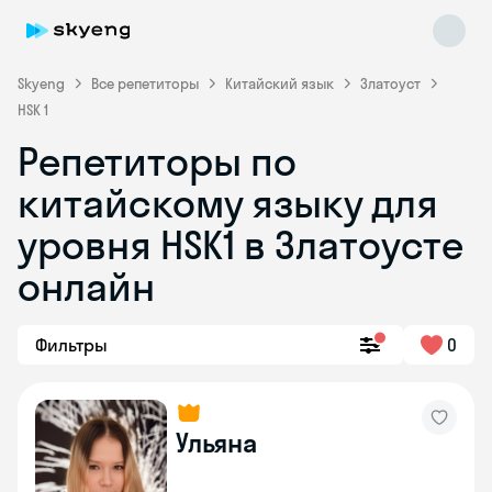
Skyeng
Все репетиторы
Китайский язык
Златоуст
HSK 1
Репетиторы по
китайскому языку для
уровня HSK1 в Златоусте
онлайн
Skyeng Chat
online
Фильтры
0
Ульяна