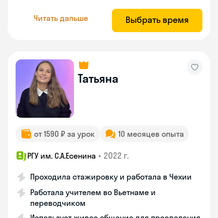
Читать дальше
Выбрать время
Татьяна
от 1590 ₽ за урок
10 месяцев опыта
•
2022 г.
РГУ им. С.А.Есенина
Проходила стажировку и работала в Чехии
Работала учителем во Вьетнаме и
переводчиком
Использует живое общение для преодоления