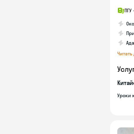
ПГУ
Око
Пр
Ад
Читать
Услу
Китай
Уроки 