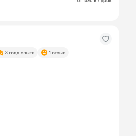
от 1590 ₽ / урок
3 года опыта
1 отзыв
Skyeng Chat
online