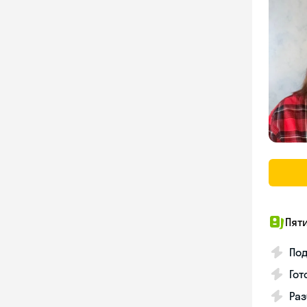
Пят
Под
Гот
Раз