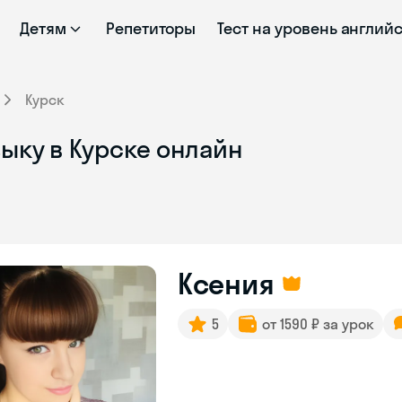
Детям
Репетиторы
Тест на уровень англий
Курск
ыку в Курске онлайн
Ксения
5
от 1590 ₽ за урок