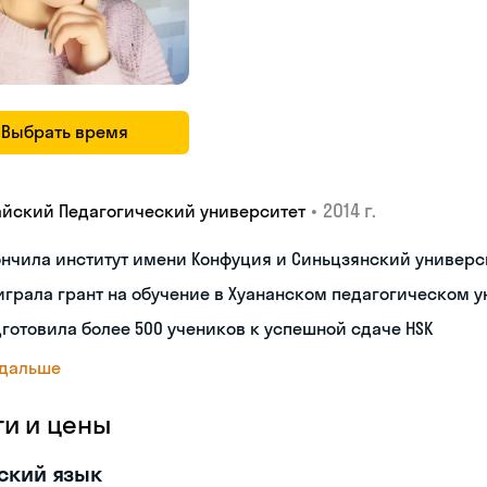
Выбрать время
•
2014 г.
айский Педагогический университет
нчила институт имени Конфуция и Синьцзянский универс
грала грант на обучение в Хуананском педагогическом 
готовила более 500 учеников к успешной сдаче HSK
 дальше
ги и цены
ский язык