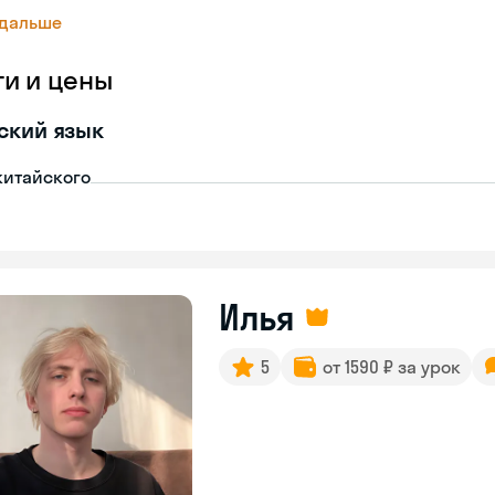
 дальше
ги и цены
ский язык
китайского
Илья
5
от 1590 ₽ за урок