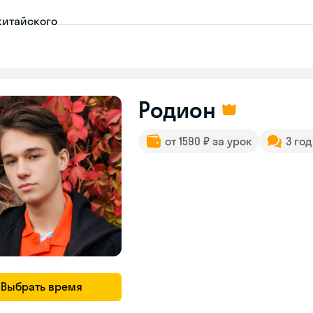
китайского
Родион
от 1590 ₽ за урок
3 го
Выбрать время