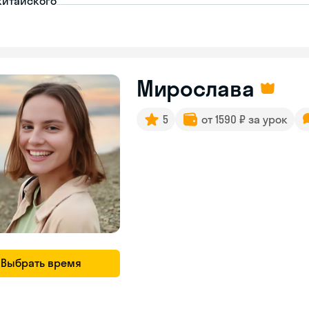
китайского
Мирослава
5
от 1590 ₽ за урок
Выбрать время