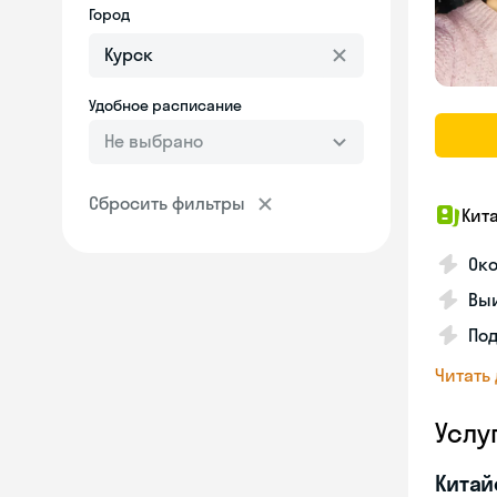
Город
Удобное расписание
Не выбрано
Сбросить фильтры
Кит
Око
Выи
Под
Читать
Услу
Китай