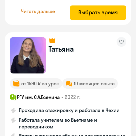
Читать дальше
Выбрать время
Татьяна
от 1590 ₽ за урок
10 месяцев опыта
•
2022 г.
РГУ им. С.А.Есенина
Проходила стажировку и работала в Чехии
Работала учителем во Вьетнаме и
переводчиком
Использует живое общение для преодоления