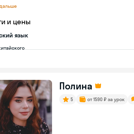
 дальше
ги и цены
ский язык
китайского
Полина
5
от 1590 ₽ за урок