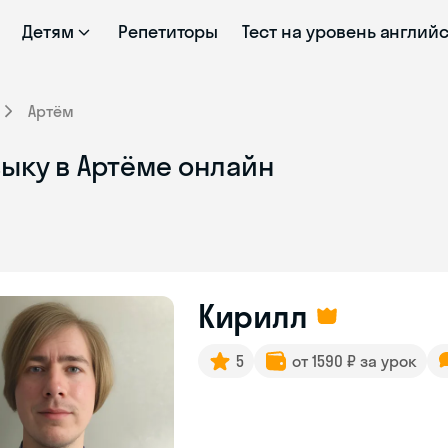
Детям
Репетиторы
Тест на уровень англий
Артём
ыку в Артёме онлайн
Кирилл
5
от 1590 ₽ за урок