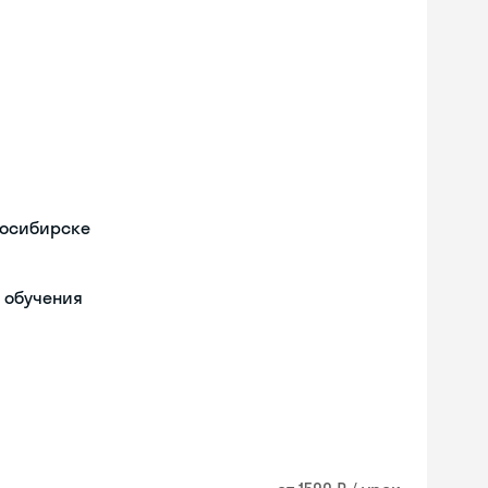
восибирске
 обучения