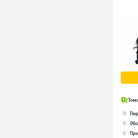
Том
Пер
Обс
При