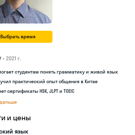
Выбрать время
•
2021 г.
У
огает студентам понять грамматику и живой язык
учил практический опыт общения в Китае
ет сертификаты HSK, JLPT и TOEIC
 дальше
ги и цены
ский язык