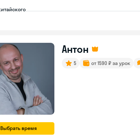
китайского
Антон
5
от 1590 ₽ за урок
Выбрать время