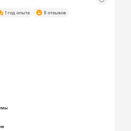
1 год опыта
6 отзывов
темы
не