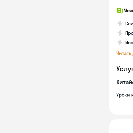
Меж
Сни
Про
Исп
Читать
Услу
Китай
Уроки 