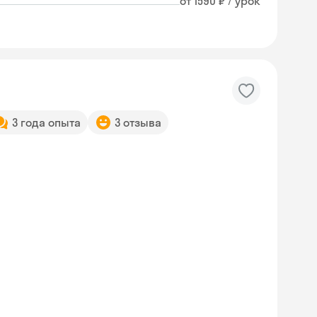
от 1590 ₽ / урок
3 года опыта
3 отзыва
Skyeng Chat
online