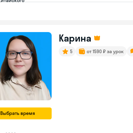
китайского
Карина
5
от 1590 ₽ за урок
Выбрать время