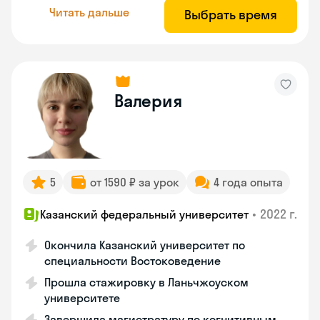
Читать дальше
Выбрать время
Валерия
5
от 1590 ₽ за урок
4 года опыта
•
2022 г.
Казанский федеральный университет
Окончила Казанский университет по
специальности Востоковедение
Прошла стажировку в Ланьчжоуском
университете
Завершила магистратуру по когнитивным