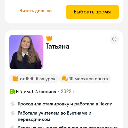
Читать дальше
Выбрать время
Татьяна
от 1590 ₽ за урок
10 месяцев опыта
•
2022 г.
РГУ им. С.А.Есенина
Проходила стажировку и работала в Чехии
Работала учителем во Вьетнаме и
переводчиком
Использует живое общение для преодоления