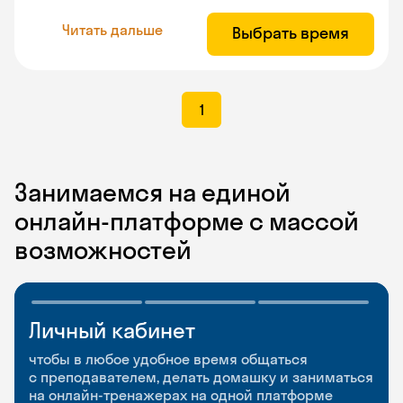
Читать дальше
Выбрать время
1
Занимаемся на единой
онлайн-платформе с массой
возможностей
Личный кабинет
Мобильное
Разговорные клубы
приложение
и Talks
чтобы в любое удобное время общаться
с преподавателем, делать домашку и заниматься
чтобы заниматься и изучать новые слова где
Групповые занятия для разговорной практики
на онлайн-тренажерах на одной платформе
и когда удобно
и индивидуальные встречи с преподавателями