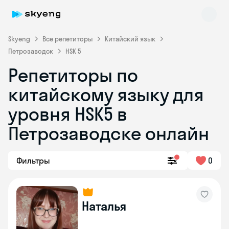
Skyeng
Все репетиторы
Китайский язык
Петрозаводск
HSK 5
Репетиторы по
Skyeng Chat
китайскому языку для
online
уровня HSK5 в
Петрозаводске онлайн
Фильтры
0
Наталья