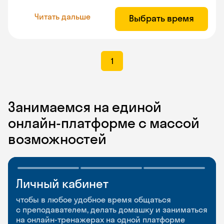
Читать дальше
Выбрать время
1
Занимаемся на единой
онлайн-платформе с массой
возможностей
Личный кабинет
Мобильное
Разговорные клубы
приложение
и Talks
чтобы в любое удобное время общаться
с преподавателем, делать домашку и заниматься
чтобы заниматься и изучать новые слова где
Групповые занятия для разговорной практики
на онлайн-тренажерах на одной платформе
и когда удобно
и индивидуальные встречи с преподавателями