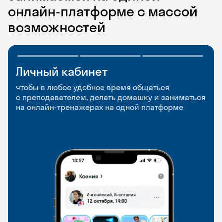
онлайн-платформе с массой
возможностей
Личный кабинет
Мобильное
Разговорные клубы
приложение
и Talks
чтобы в любое удобное время общаться
с преподавателем, делать домашку и заниматься
чтобы заниматься и изучать новые слова где
Групповые занятия для разговорной практики
на онлайн-тренажерах на одной платформе
и когда удобно
и индивидуальные встречи с преподавателями
со всего мира, чтобы общаться на английском
свободно