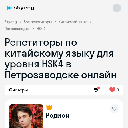
Skyeng
Все репетиторы
Китайский язык
Петрозаводск
HSK 4
Репетиторы по
китайскому языку для
уровня HSK4 в
Петрозаводске онлайн
Skyeng Chat
online
Фильтры
0
Родион