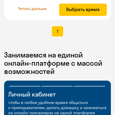
Читать дальше
Выбрать время
1
Занимаемся на единой
онлайн-платформе с массой
возможностей
Личный кабинет
Мобильное
Разговорные клубы
приложение
и Talks
чтобы в любое удобное время общаться
с преподавателем, делать домашку и заниматься
чтобы заниматься и изучать новые слова где
Групповые занятия для разговорной практики
на онлайн-тренажерах на одной платформе
и когда удобно
и индивидуальные встречи с преподавателями