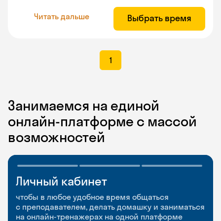
Читать дальше
Выбрать время
1
Занимаемся на единой
онлайн-платформе с массой
возможностей
Личный кабинет
Мобильное
Разговорные клубы
приложение
и Talks
чтобы в любое удобное время общаться
с преподавателем, делать домашку и заниматься
чтобы заниматься и изучать новые слова где
Групповые занятия для разговорной практики
на онлайн-тренажерах на одной платформе
и когда удобно
и индивидуальные встречи с преподавателями