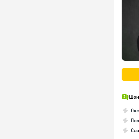
Шэн
Око
Пол
Со