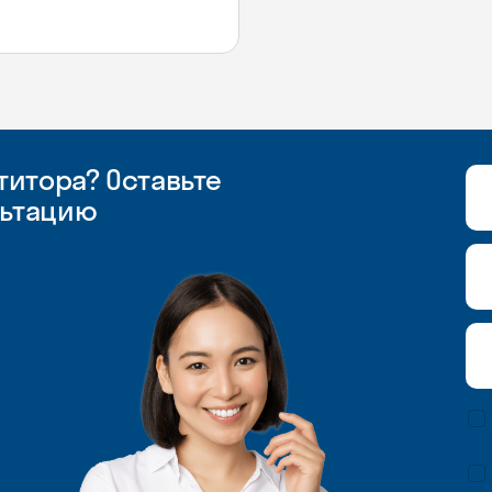
итора? Оставьте
льтацию