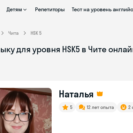
Детям
Репетиторы
Тест на уровень англий
Чита
HSK 5
ыку для уровня HSK5 в Чите онлай
Наталья
5
12 лет опыта
2