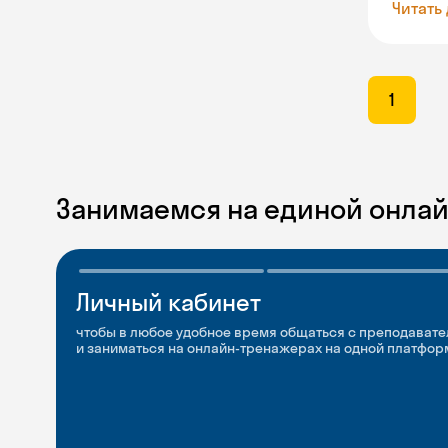
Читать
1
Занимаемся на единой онла
Личный кабинет
Мобильное
Разговорные клубы
приложение
и Talks
чтобы в любое удобное время общаться с преподавате
и заниматься на онлайн-тренажерах на одной платфор
чтобы заниматься и изучать новые слова где и когда у
Групповые занятия для разговорной практики и индив
с преподавателями со всего мира, чтобы общаться на