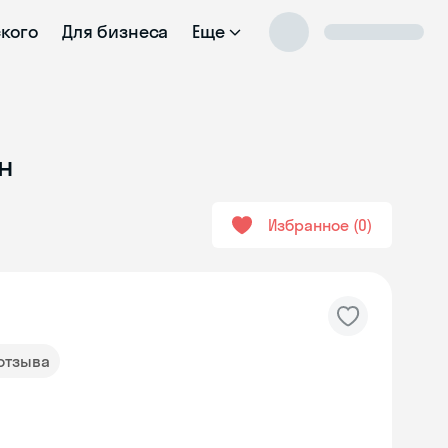
ского
Для бизнеса
Еще
н
Избранное
0
 отзыва