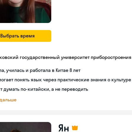
Выбрать время
ковский государственный университет приборостроения
а, училась и работала в Китае 8 лет
огает понять язык через практические знания о культуре
т думать по-китайски, а не переводить
 дальше
Ян