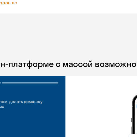
 дальше
йн-платформе с массой возможно
лем, делать домашку
ме
добно
идуальные встречи
 английском свободно