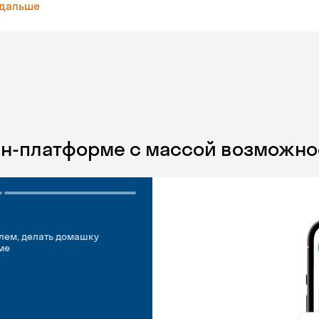
 дальше
йн-платформе с массой возможно
лем, делать домашку
ме
добно
идуальные встречи
 английском свободно