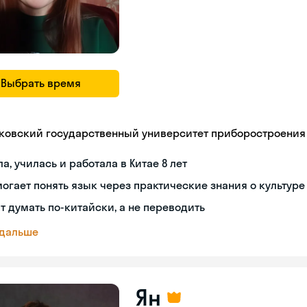
Выбрать время
ковский государственный университет приборостроения
а, училась и работала в Китае 8 лет
огает понять язык через практические знания о культуре
т думать по-китайски, а не переводить
 дальше
Ян