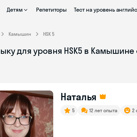
Детям
Репетиторы
Тест на уровень англий
Камышин
HSK 5
зыку для уровня HSK5 в Камышине
Наталья
5
12 лет опыта
2