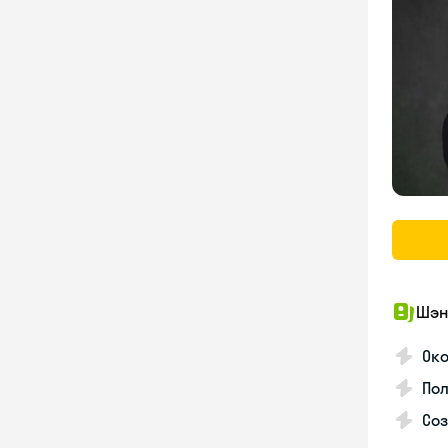
Шэн
Око
Пол
Со