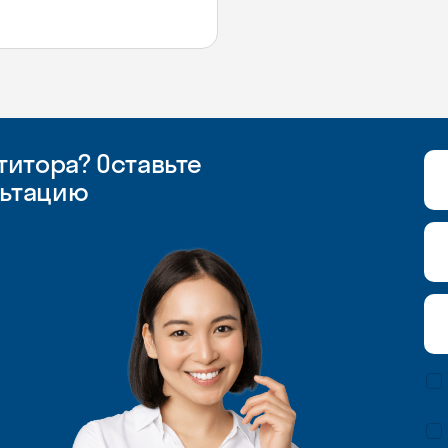
итора? Оставьте
льтацию