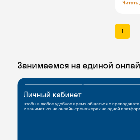
Читать
1
Занимаемся на единой онла
Личный кабинет
Мобильное
Разговорные клубы
приложение
и Talks
чтобы в любое удобное время общаться с преподавате
и заниматься на онлайн-тренажерах на одной платфор
чтобы заниматься и изучать новые слова где и когда у
Групповые занятия для разговорной практики и индив
с преподавателями со всего мира, чтобы общаться на