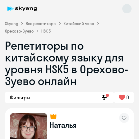
Skyeng
Все репетиторы
Китайский язык
Орехово-Зуево
HSK 5
Репетиторы по
Skyeng Chat
китайскому языку для
online
уровня HSK5 в Орехово-
Зуево онлайн
Фильтры
0
Наталья