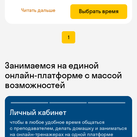
Читать дальше
Выбрать время
1
Занимаемся на единой
онлайн-платформе с массой
возможностей
Личный кабинет
Мобильное
Разговорные клубы
приложение
и Talks
чтобы в любое удобное время общаться
с преподавателем, делать домашку и заниматься
чтобы заниматься и изучать новые слова где
Групповые занятия для разговорной практики
на онлайн-тренажерах на одной платформе
и когда удобно
и индивидуальные встречи с преподавателями