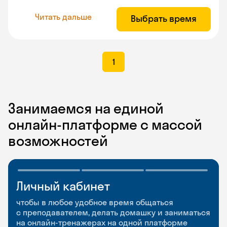
Читать дальше
Выбрать время
1
Занимаемся на единой
онлайн-платформе с массой
возможностей
Личный кабинет
Мобильное
Разговорные клубы
приложение
и Talks
чтобы в любое удобное время общаться
с преподавателем, делать домашку и заниматься
чтобы заниматься и изучать новые слова где
Групповые занятия для разговорной практики
на онлайн-тренажерах на одной платформе
и когда удобно
и индивидуальные встречи с преподавателями