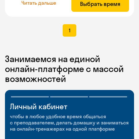
Читать дальше
Выбрать время
1
Занимаемся на единой
онлайн-платформе с массой
возможностей
Личный кабинет
Мобильное
Разговорные клубы
приложение
и Talks
чтобы в любое удобное время общаться
с преподавателем, делать домашку и заниматься
чтобы заниматься и изучать новые слова где
Групповые занятия для разговорной практики
на онлайн-тренажерах на одной платформе
и когда удобно
и индивидуальные встречи с преподавателями
со всего мира, чтобы общаться на английском