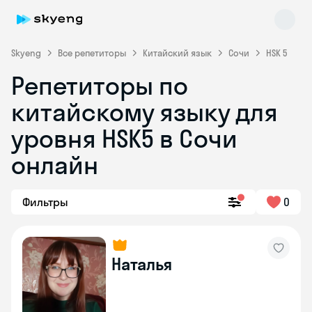
Skyeng
Все репетиторы
Китайский язык
Сочи
HSK 5
Репетиторы по
китайскому языку для
Skyeng Chat
online
уровня HSK5 в Сочи
онлайн
Фильтры
0
Наталья