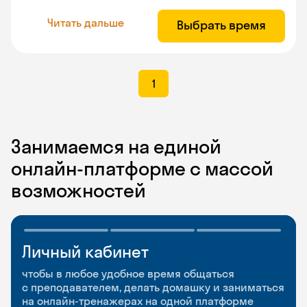
Читать дальше
Выбрать время
1
Занимаемся на единой
онлайн-платформе с массой
возможностей
Личный кабинет
Мобильное
Разговорные клубы
приложение
и Talks
чтобы в любое удобное время общаться
с преподавателем, делать домашку и заниматься
чтобы заниматься и изучать новые слова где
Групповые занятия для разговорной практики
на онлайн-тренажерах на одной платформе
и когда удобно
и индивидуальные встречи с преподавателями