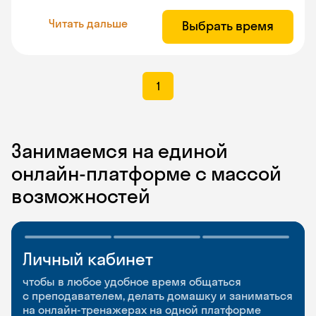
Читать дальше
Выбрать время
1
Занимаемся на единой
онлайн-платформе с массой
возможностей
Личный кабинет
Мобильное
Разговорные клубы
приложение
и Talks
чтобы в любое удобное время общаться
с преподавателем, делать домашку и заниматься
чтобы заниматься и изучать новые слова где
Групповые занятия для разговорной практики
на онлайн-тренажерах на одной платформе
и когда удобно
и индивидуальные встречи с преподавателями