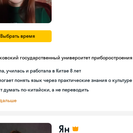
Выбрать время
ковский государственный университет приборостроения
а, училась и работала в Китае 8 лет
огает понять язык через практические знания о культуре
т думать по-китайски, а не переводить
 дальше
Ян