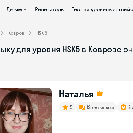
Детям
Репетиторы
Тест на уровень англий
Ковров
HSK 5
ыку для уровня HSK5 в Коврове о
Наталья
5
12 лет опыта
2