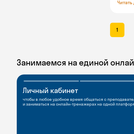
Читать
1
Занимаемся на единой онла
Личный кабинет
Мобильное
Разговорные клубы
приложение
и Talks
чтобы в любое удобное время общаться с преподавате
и заниматься на онлайн-тренажерах на одной платфор
чтобы заниматься и изучать новые слова где и когда у
Групповые занятия для разговорной практики и индив
с преподавателями со всего мира, чтобы общаться на