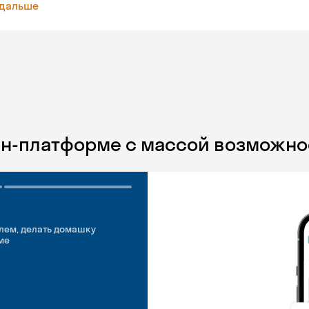
 дальше
йн-платформе с массой возможно
лем, делать домашку
ме
добно
идуальные встречи
 английском свободно