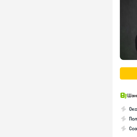
Шэн
Око
Пол
Со