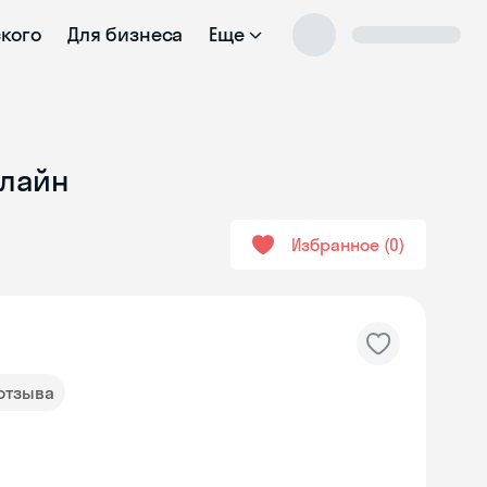
ского
Для бизнеса
Еще
нлайн
Избранное
0
 отзыва