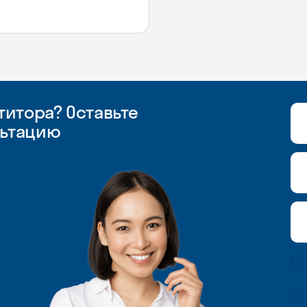
итора? Оставьте
льтацию