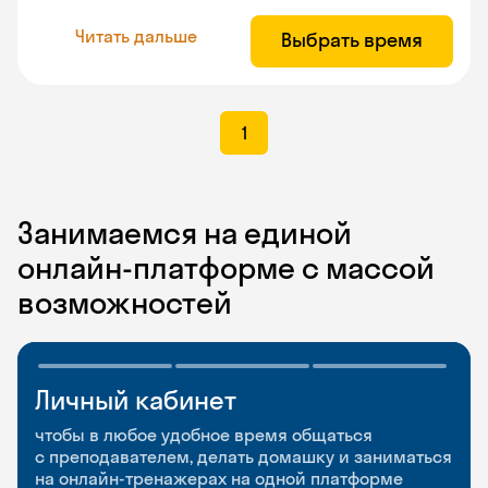
Читать дальше
Выбрать время
1
Занимаемся на единой
онлайн-платформе с массой
возможностей
Личный кабинет
Мобильное
Разговорные клубы
приложение
и Talks
чтобы в любое удобное время общаться
с преподавателем, делать домашку и заниматься
чтобы заниматься и изучать новые слова где
Групповые занятия для разговорной практики
на онлайн-тренажерах на одной платформе
и когда удобно
и индивидуальные встречи с преподавателями