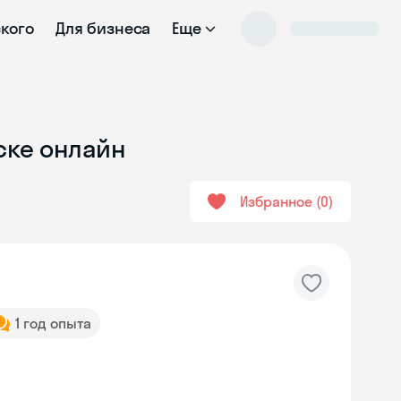
ского
Для бизнеса
Еще
ске онлайн
Избранное
0
1 год опыта