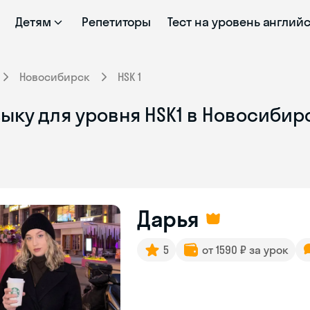
Детям
Репетиторы
Тест на уровень англий
Новосибирск
HSK 1
ыку для уровня HSK1 в Новосибир
Дарья
5
от 1590 ₽ за урок