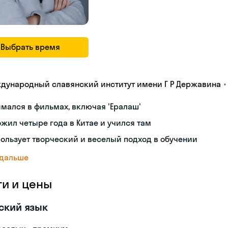
Выбрать время
•
дународный славянский институт имени Г Р Державина
мался в фильмах, включая 'Ералаш'
жил четыре года в Китае и учился там
ользует творческий и веселый подход в обучении
 дальше
ги и цены
ский язык