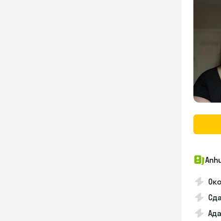
Anhu
Ок
Сда
Ада