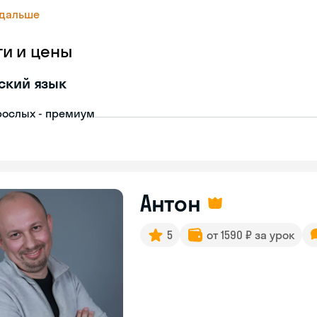
 дальше
ги и цены
ский язык
рослых - премиум
Антон
5
от 1590 ₽ за урок