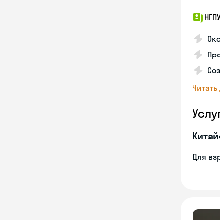
НГП
Ок
Пр
Соз
Читать
Услу
Китай
Для вз