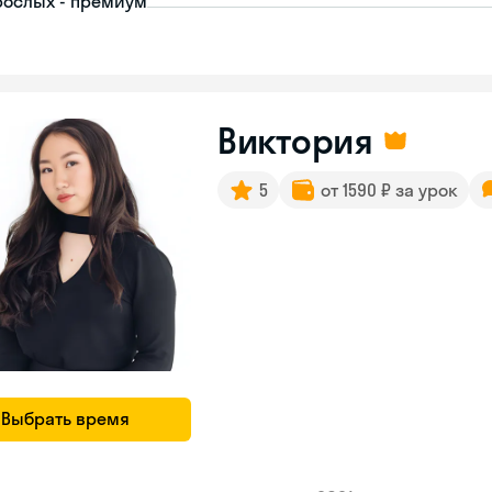
рослых - премиум
Виктория
5
от 1590 ₽ за урок
Выбрать время