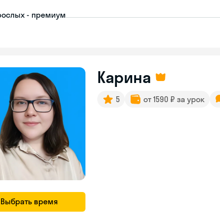
рослых - премиум
Карина
5
от 1590 ₽ за урок
Выбрать время