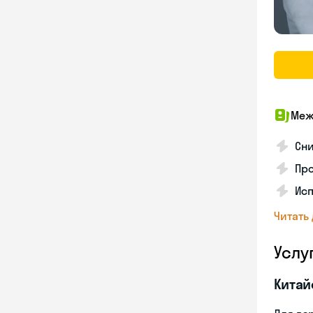
Меж
Сни
Про
Исп
Читать
Услу
Китай