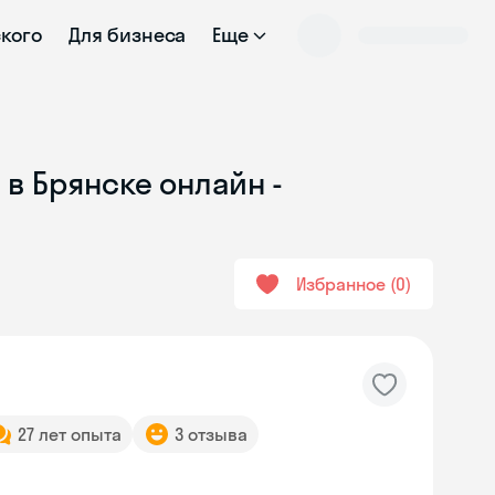
ского
Для бизнеса
Еще
в Брянске онлайн -
Избранное
0
27 лет опыта
3 отзыва