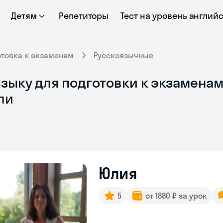
Детям
Репетиторы
Тест на уровень англий
отовка к экзаменам
Русскоязычные
зыку для подготовки к экзаменам 
ли
Юлия
5
от 1880 ₽ за урок