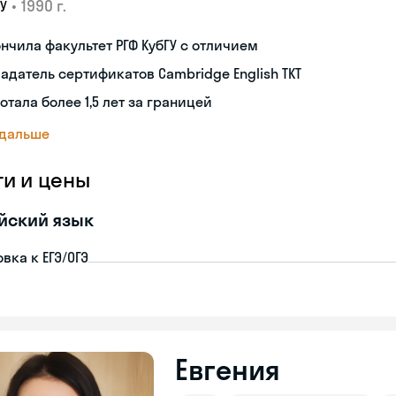
•
1990 г.
У
нчила факультет РГФ КубГУ с отличием
адатель сертификатов Cambridge English TKT
отала более 1,5 лет за границей
 дальше
ги и цены
йский язык
вка к ЕГЭ/ОГЭ
Евгения