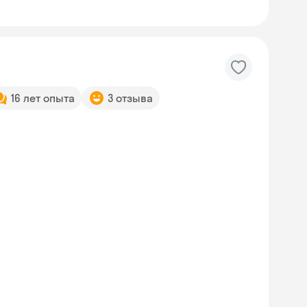
16 лет опыта
3 отзыва
Skyeng Chat
online