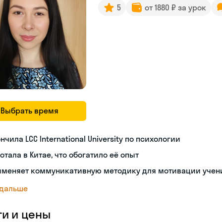
5
от 1880 ₽ за урок
Выбрать время
нчила LCC International University по психологии
отала в Китае, что обогатило её опыт
именяет коммуникативную методику для мотивации учен
 дальше
ги и цены