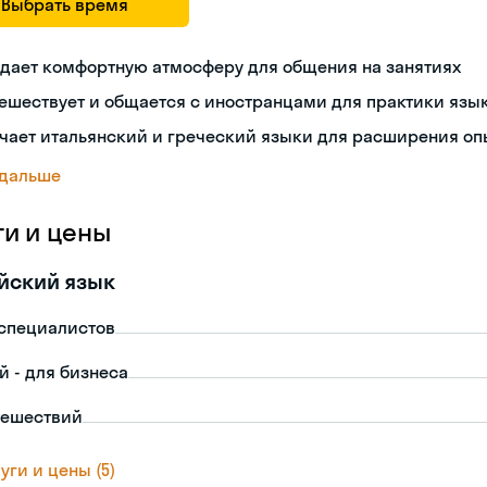
Выбрать время
дает комфортную атмосферу для общения на занятиях
ешествует и общается с иностранцами для практики язы
чает итальянский и греческий языки для расширения оп
 дальше
ги и цены
йский язык
-специалистов
й - для бизнеса
тешествий
уги и цены (5)