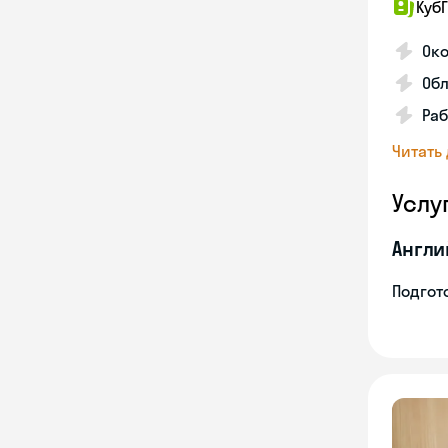
КубГ
Око
Обл
Раб
Читать
Услу
Англи
Подгото