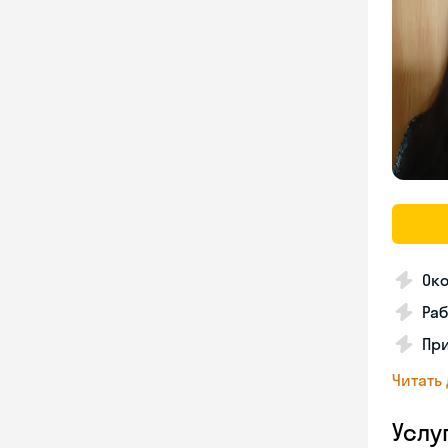
Око
Раб
Пр
Читать
Услу