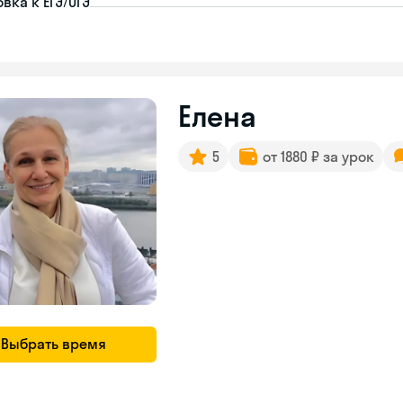
вка к ЕГЭ/ОГЭ
Елена
5
от 1880 ₽ за урок
Выбрать время