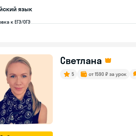
йский язык
вка к ЕГЭ/ОГЭ
Светлана
5
от 1590 ₽ за урок