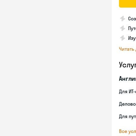
Соз
Пут
Изу
Читать
Услу
Англи
Для ИТ
Делово
Для пу
Все усл