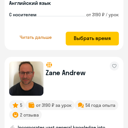
Английский язык
С носителем
от 3190 ₽ / урок
Читать дальше
Выбрать время
Zane Andrew
5
от 3190 ₽ за урок
54 года опыта
2 отзыва
Incorporates vast general knowledge into