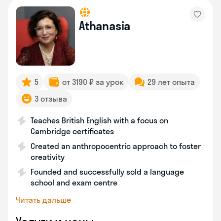
Athanasia
5
от 3190 ₽ за урок
29 лет опыта
3 отзыва
Teaches British English with a focus on
Cambridge certificates
Created an anthropocentric approach to foster
creativity
Founded and successfully sold a language
school and exam centre
Читать дальше