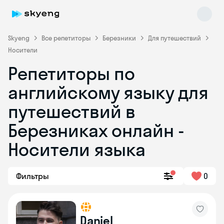
Skyeng
Все репетиторы
Березники
Для путешествий
Носители
Репетиторы по
английскому языку для
путешествий в
Березниках онлайн -
Skyeng Chat
online
Носители языка
Фильтры
0
Daniel