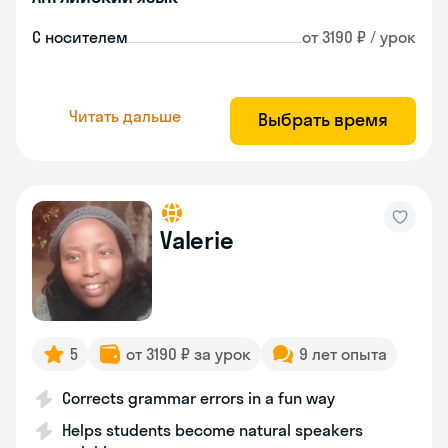
С носителем
от 3190 ₽ / урок
Читать дальше
Выбрать время
Valerie
5
от 3190 ₽ за урок
9 лет опыта
Corrects grammar errors in a fun way
Helps students become natural speakers