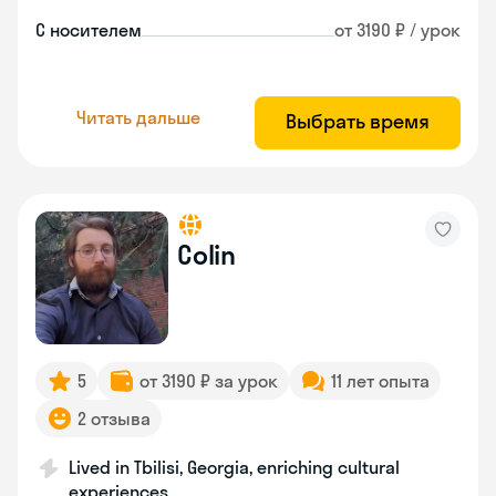
С носителем
от 3190 ₽ / урок
Читать дальше
Выбрать время
Colin
5
от 3190 ₽ за урок
11 лет опыта
2 отзыва
Lived in Tbilisi, Georgia, enriching cultural
experiences