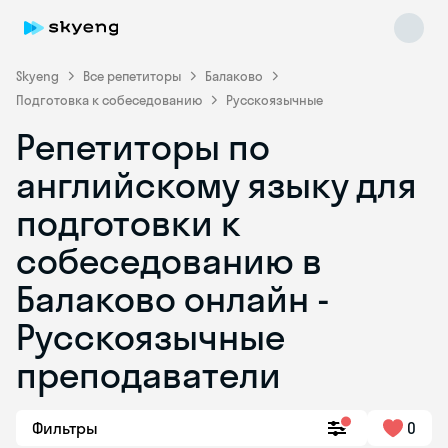
Skyeng
Все репетиторы
Балаково
Подготовка к собеседованию
Русскоязычные
Репетиторы по
английскому языку для
подготовки к
собеседованию в
Skyeng Chat
online
Балаково онлайн -
Русскоязычные
преподаватели
Фильтры
0