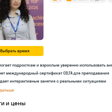
Выбрать время
огает подросткам и взрослым уверенно использовать а
еет международный сертификат CELTA для преподавания
здает интерактивные занятия с реальными ситуациями
 дальше
ги и цены