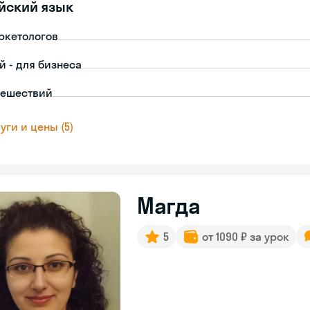
йский язык
ркетологов
й - для бизнеса
тешествий
уги и цены (5)
Магда
5
от 1090 ₽ за урок