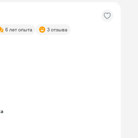
6 лет опыта
3 отзыва
жа