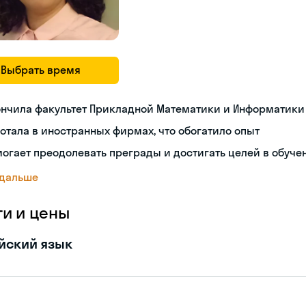
Выбрать время
ончила факультет Прикладной Математики и Информатики
отала в иностранных фирмах, что обогатило опыт
огает преодолевать преграды и достигать целей в обуче
 дальше
ги и цены
йский язык