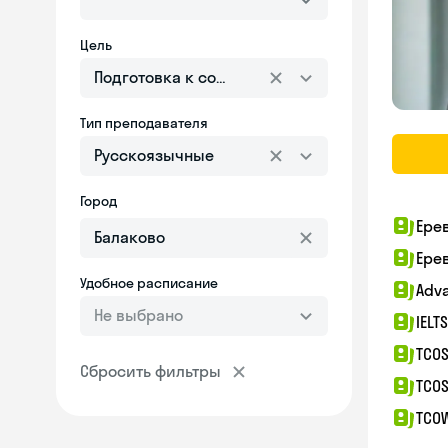
Цель
Подготовка к собеседованию
Тип преподавателя
Русскоязычные
Город
Ере
Ере
Удобное расписание
Adv
Не выбрано
IELT
TCOS
Сбросить фильтры
TCOS
TCO