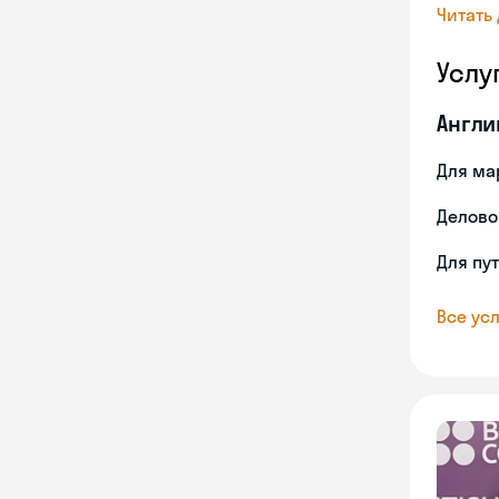
Читать
Услу
Англи
Для ма
Делово
Для пу
Все усл