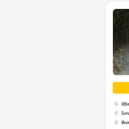
Об
Гот
Исп