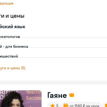
 дальше
ги и цены
йский язык
ркетологов
й - для бизнеса
тешествий
уги и цены (5)
Гаяне
5
от 1590 ₽ за урок