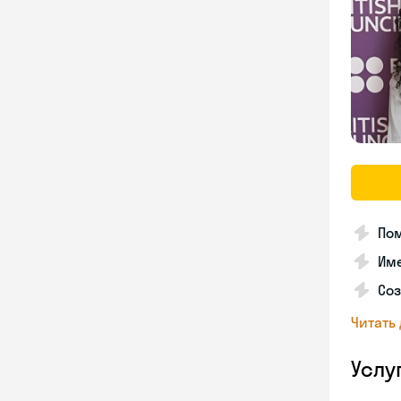
Пом
Им
Со
Читать
Услу