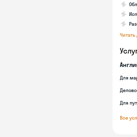
Об
Исп
Ра
Читать
Услу
Англи
Для ма
Делово
Для пу
Все усл