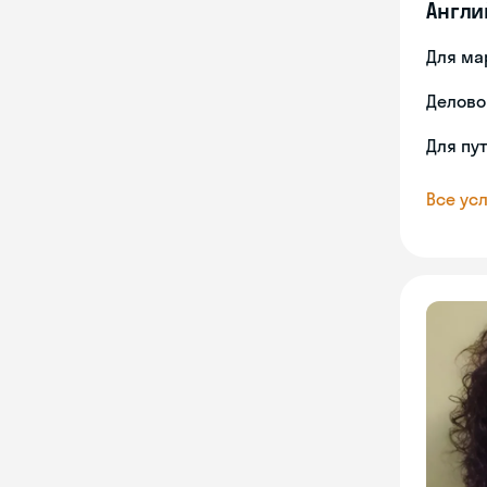
Англи
Для ма
Делово
Для пу
Все усл