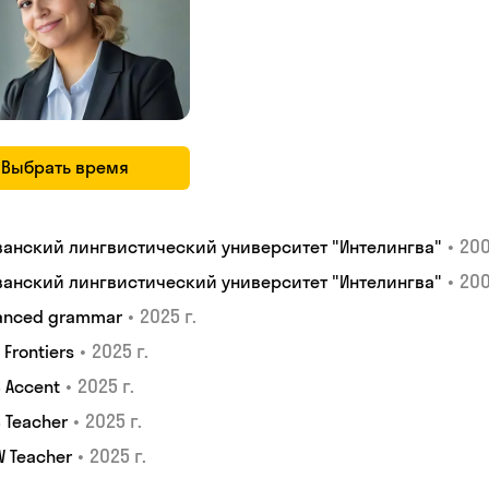
Выбрать время
•
200
ванский лингвистический университет "Интелингва"
•
200
ванский лингвистический университет "Интелингва"
•
2025 г.
anced grammar
•
2025 г.
S Frontiers
•
2025 г.
 Accent
•
2025 г.
 Teacher
•
2025 г.
W Teacher