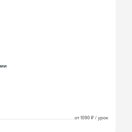
нии
от 1090 ₽ / урок
Skyeng Chat
online