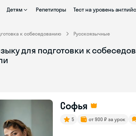
Детям
Репетиторы
Тест на уровень англий
дготовка к собеседованию
Русскоязычные
зыку для подготовки к собеседов
ли
Софья
5
от 900 ₽ за урок