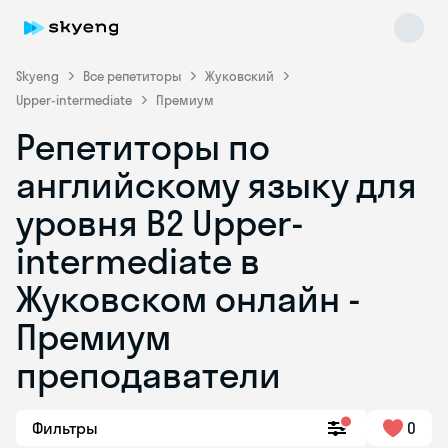
Skyeng
Все репетиторы
Жуковский
Upper-intermediate
Премиум
Репетиторы по
английскому языку для
уровня B2 Upper-
intermediate в
Skyeng Chat
online
Жуковском онлайн -
Премиум
преподаватели
Фильтры
0