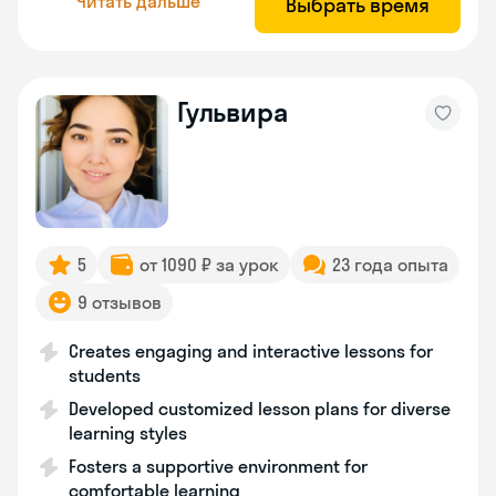
Читать дальше
Выбрать время
Гульвира
5
от 1090 ₽ за урок
23 года опыта
9 отзывов
Creates engaging and interactive lessons for
students
Developed customized lesson plans for diverse
learning styles
Fosters a supportive environment for
comfortable learning