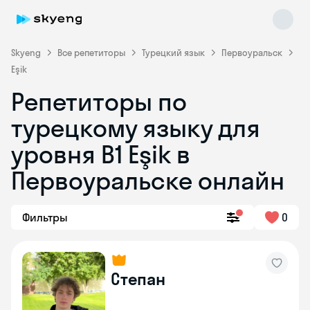
Skyeng
Все репетиторы
Турецкий язык
Первоуральск
Eşik
Репетиторы по
турецкому языку для
уровня B1 Eşik в
Первоуральске онлайн
Skyeng Chat
online
Фильтры
0
Степан