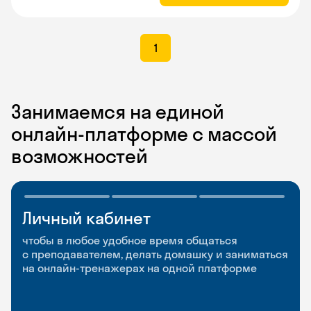
1
Занимаемся на единой
онлайн-платформе с массой
возможностей
Личный кабинет
Мобильное
Разговорные клубы
приложение
и Talks
чтобы в любое удобное время общаться
с преподавателем, делать домашку и заниматься
чтобы заниматься и изучать новые слова где
Групповые занятия для разговорной практики
на онлайн-тренажерах на одной платформе
и когда удобно
и индивидуальные встречи с преподавателями
со всего мира, чтобы общаться на английском
свободно