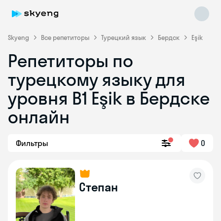
Skyeng
Все репетиторы
Турецкий язык
Бердск
Eşik
Репетиторы по
турецкому языку для
уровня B1 Eşik в Бердске
онлайн
Skyeng Chat
online
Фильтры
0
Степан