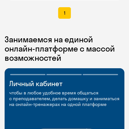
1
Занимаемся на единой
онлайн-платформе с массой
возможностей
Личный кабинет
Мобильное
Разговорные клубы
приложение
и Talks
чтобы в любое удобное время общаться
с преподавателем, делать домашку и заниматься
чтобы заниматься и изучать новые слова где
Групповые занятия для разговорной практики
на онлайн-тренажерах на одной платформе
и когда удобно
и индивидуальные встречи с преподавателями
со всего мира, чтобы общаться на английском
свободно