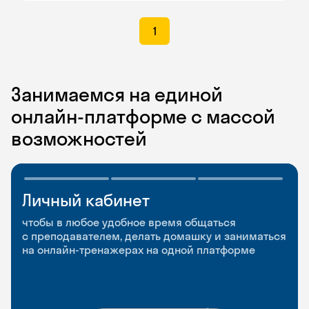
1
Занимаемся на единой
онлайн-платформе с массой
возможностей
Личный кабинет
Мобильное
Разговорные клубы
приложение
и Talks
чтобы в любое удобное время общаться
с преподавателем, делать домашку и заниматься
чтобы заниматься и изучать новые слова где
Групповые занятия для разговорной практики
на онлайн-тренажерах на одной платформе
и когда удобно
и индивидуальные встречи с преподавателями
со всего мира, чтобы общаться на английском
свободно