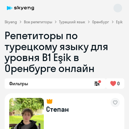
Skyeng
Все репетиторы
Турецкий язык
Оренбург
Eşik
Репетиторы по
турецкому языку для
уровня B1 Eşik в
Оренбурге онлайн
Skyeng Chat
online
Фильтры
0
Степан