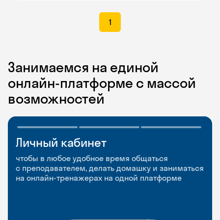
1
Занимаемся на единой
онлайн-платформе с массой
возможностей
Личный кабинет
Мобильное
Разговорные клубы
приложение
и Talks
чтобы в любое удобное время общаться
с преподавателем, делать домашку и заниматься
чтобы заниматься и изучать новые слова где
Групповые занятия для разговорной практики
на онлайн-тренажерах на одной платформе
и когда удобно
и индивидуальные встречи с преподавателями
со всего мира, чтобы общаться на английском
свободно