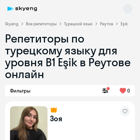
Skyeng
Все репетиторы
Турецкий язык
Реутов
Eşik
Репетиторы по
турецкому языку для
уровня B1 Eşik в Реутове
онлайн
Skyeng Chat
online
Фильтры
0
Зоя