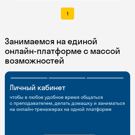
1
Занимаемся на единой
онлайн-платформе с массой
возможностей
Личный кабинет
Мобильное
Разговорные клубы
приложение
и Talks
чтобы в любое удобное время общаться
с преподавателем, делать домашку и заниматься
чтобы заниматься и изучать новые слова где
Групповые занятия для разговорной практики
на онлайн-тренажерах на одной платформе
и когда удобно
и индивидуальные встречи с преподавателями
со всего мира, чтобы общаться на английском
свободно