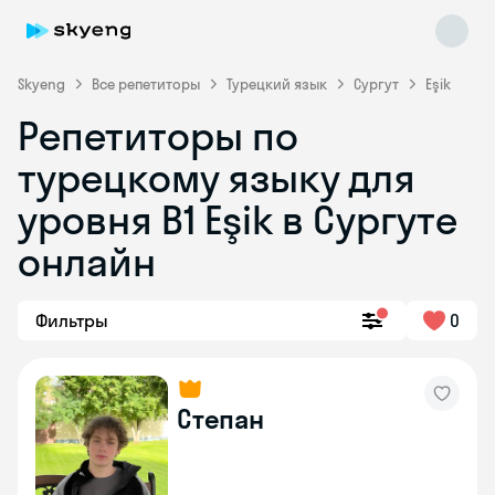
Skyeng
Все репетиторы
Турецкий язык
Сургут
Eşik
Репетиторы по
турецкому языку для
уровня B1 Eşik в Сургуте
онлайн
Skyeng Chat
online
Фильтры
0
Степан