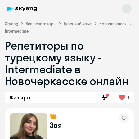
Skyeng
Все репетиторы
Турецкий язык
Новочеркасск
Intermediate
Репетиторы по
турецкому языку -
Intermediate в
Новочеркасске онлайн
Skyeng Chat
online
Фильтры
0
Зоя