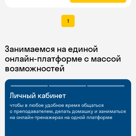
1
Занимаемся на единой
онлайн-платформе с массой
возможностей
Личный кабинет
Мобильное
Разговорные клубы
приложение
и Talks
чтобы в любое удобное время общаться
с преподавателем, делать домашку и заниматься
чтобы заниматься и изучать новые слова где
Групповые занятия для разговорной практики
на онлайн-тренажерах на одной платформе
и когда удобно
и индивидуальные встречи с преподавателями
со всего мира, чтобы общаться на английском
свободно