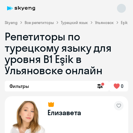
Skyeng
Все репетиторы
Турецкий язык
Ульяновск
Eşik
Репетиторы по
турецкому языку для
уровня B1 Eşik в
Ульяновске онлайн
Skyeng Chat
online
Фильтры
0
Елизавета