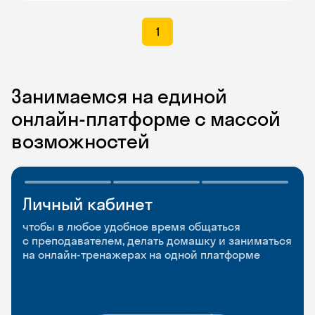
1
Занимаемся на единой
онлайн-платформе с массой
возможностей
Личный кабинет
Мобильное
Разговорные клубы
приложение
и Talks
чтобы в любое удобное время общаться
с преподавателем, делать домашку и заниматься
чтобы заниматься и изучать новые слова где
Групповые занятия для разговорной практики
на онлайн-тренажерах на одной платформе
и когда удобно
и индивидуальные встречи с преподавателями
со всего мира, чтобы общаться на английском
свободно