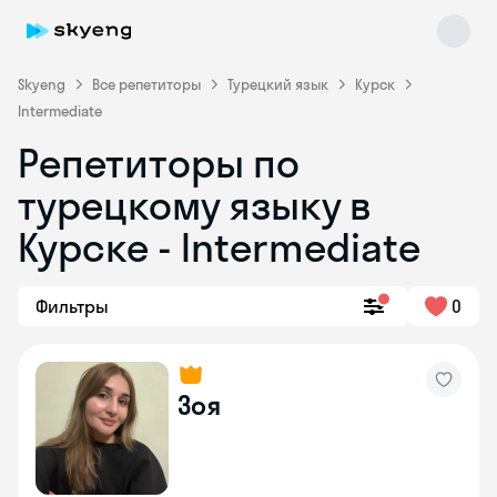
Skyeng
Все репетиторы
Турецкий язык
Курск
Intermediate
Репетиторы по
турецкому языку в
Курске - Intermediate
Skyeng Chat
Фильтры
0
online
Зоя