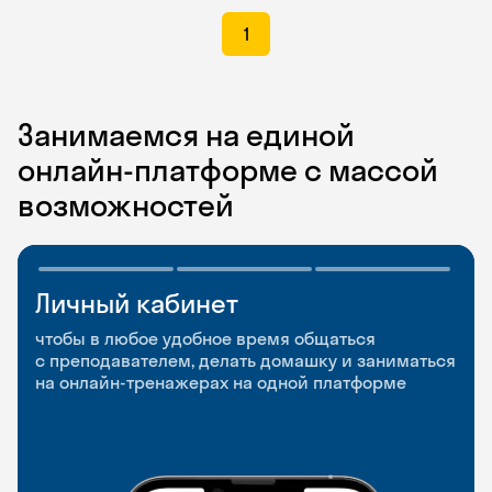
1
Занимаемся на единой
онлайн-платформе с массой
возможностей
Личный кабинет
Мобильное
Разговорные клубы
приложение
и Talks
чтобы в любое удобное время общаться
с преподавателем, делать домашку и заниматься
чтобы заниматься и изучать новые слова где
Групповые занятия для разговорной практики
на онлайн-тренажерах на одной платформе
и когда удобно
и индивидуальные встречи с преподавателями
со всего мира, чтобы общаться на английском
свободно