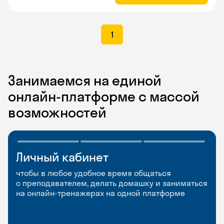
1
Занимаемся на единой
онлайн-платформе с массой
возможностей
Личный кабинет
Мобильное
Разговорные клубы
приложение
и Talks
чтобы в любое удобное время общаться
с преподавателем, делать домашку и заниматься
чтобы заниматься и изучать новые слова где
Групповые занятия для разговорной практики
на онлайн-тренажерах на одной платформе
и когда удобно
и индивидуальные встречи с преподавателями
со всего мира, чтобы общаться на английском
свободно