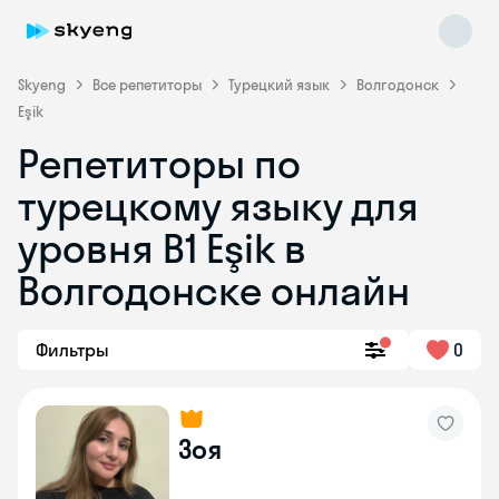
Skyeng
Все репетиторы
Турецкий язык
Волгодонск
Eşik
Репетиторы по
турецкому языку для
уровня B1 Eşik в
Волгодонске онлайн
Skyeng Chat
online
Фильтры
0
Зоя