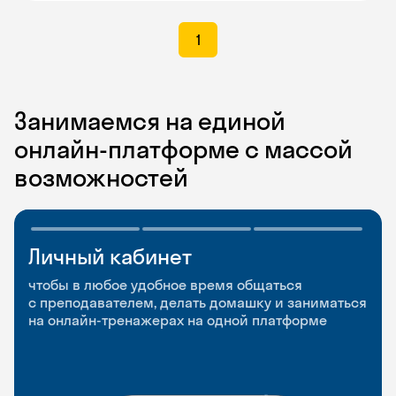
1
Занимаемся на единой
онлайн-платформе с массой
возможностей
Личный кабинет
Мобильное
Разговорные клубы
приложение
и Talks
чтобы в любое удобное время общаться
с преподавателем, делать домашку и заниматься
чтобы заниматься и изучать новые слова где
Групповые занятия для разговорной практики
на онлайн-тренажерах на одной платформе
и когда удобно
и индивидуальные встречи с преподавателями
со всего мира, чтобы общаться на английском
свободно