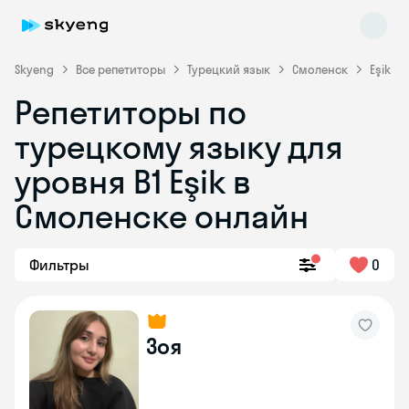
Skyeng
Все репетиторы
Турецкий язык
Смоленск
Eşik
Репетиторы по
турецкому языку для
уровня B1 Eşik в
Смоленске онлайн
Skyeng Chat
online
Фильтры
0
Зоя