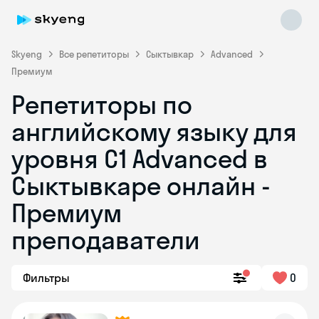
Skyeng
Все репетиторы
Сыктывкар
Advanced
Премиум
Репетиторы по
английскому языку для
уровня C1 Advanced в
Сыктывкаре онлайн -
Skyeng Chat
online
Премиум
преподаватели
Фильтры
0