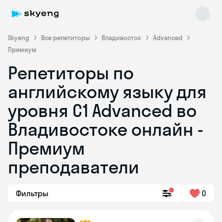
Skyeng
Все репетиторы
Владивосток
Advanced
Премиум
Репетиторы по
английскому языку для
уровня C1 Advanced во
Владивостоке онлайн -
Skyeng Chat
online
Премиум
преподаватели
Фильтры
0