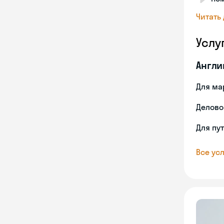
Читать
Услу
Англи
Для ма
Делово
Для пу
Все усл