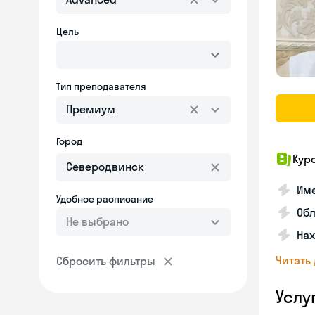
Цель
Тип преподавателя
Премиум
Город
Кур
Име
Удобное расписание
Об
Не выбрано
На
Читать
Сбросить фильтры
Услу