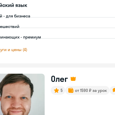
йский язык
й - для бизнеса
тешествий
чинающих - премиум
уги и цены (4)
Олег
5
от 1590 ₽ за урок