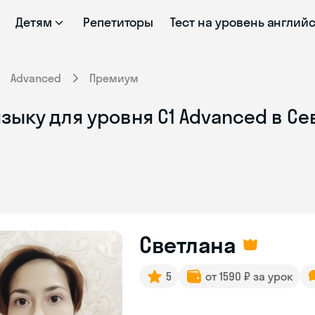
Детям
Репетиторы
Тест на уровень англий
Advanced
Премиум
зыку для уровня C1 Advanced в С
Светлана
5
от 1590 ₽ за урок