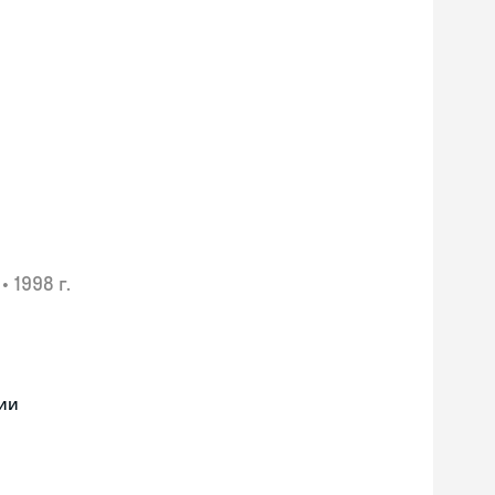
•
1998 г.
ии
Skyeng Chat
online