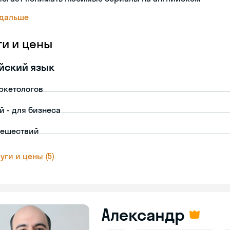
 дальше
ги и цены
йский язык
ркетологов
й - для бизнеса
тешествий
уги и цены (5)
Александр