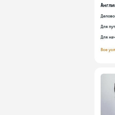
Англи
Делово
Для пу
Для на
Все усл