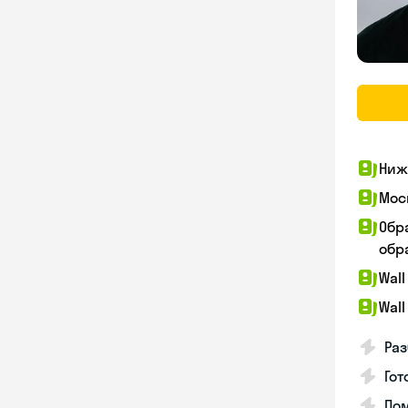
Ниж
Мос
Обр
обра
Wall
Wall
Раз
Гот
По