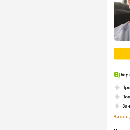
Бар
Пре
По
За
Читать