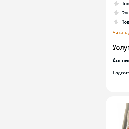
Пон
Ста
Под
Читать
Услу
Англи
Подгото