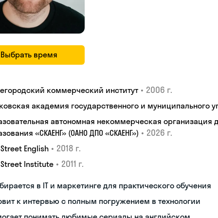
Выбрать время
•
2006 г.
егородский коммерческий институт
ковская академия государственного и муниципального у
азовательная автономная некоммерческая организация 
•
2026 г.
зования «СКАЕНГ» (ОАНО ДПО «СКАЕНГ»)
•
2018 г.
 Street English
•
2011 г.
 Street Institute
бирается в IT и маркетинге для практического обучения
овит к интервью с полным погружением в технологии
могает понимать любимые сериалы на английском