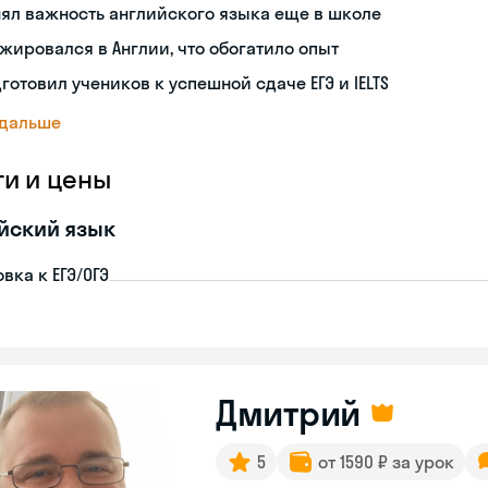
ял важность английского языка еще в школе
жировался в Англии, что обогатило опыт
готовил учеников к успешной сдаче ЕГЭ и IELTS
 дальше
ги и цены
йский язык
вка к ЕГЭ/ОГЭ
Дмитрий
5
от 1590 ₽ за урок