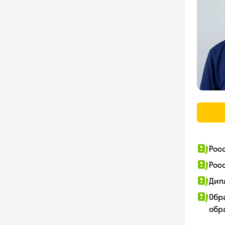
Рос
Рос
Дип
Обр
обра