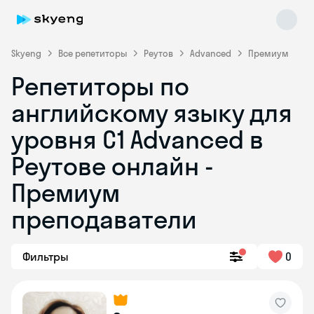
Skyeng
Все репетиторы
Реутов
Advanced
Премиум
Репетиторы по
английскому языку для
уровня C1 Advanced в
Реутове онлайн -
Премиум
Skyeng Chat
online
преподаватели
Фильтры
0